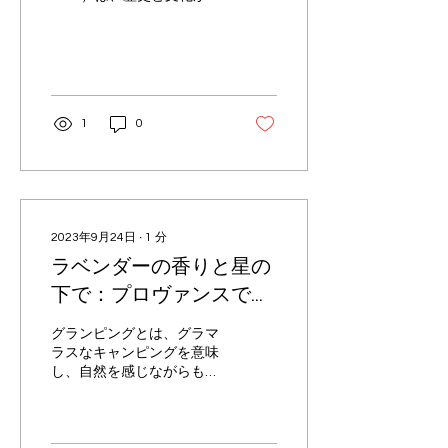
濃く残るエリアで、多くの
観光客を魅了しています。
ここでは、旧市街の魅力を
詳しくご紹介します。 歴史
的な街並み ニース旧市街
は、16世紀以降に発展した
1
0
城下町で、迷路のように入
り組んだ石畳の小道が...
2023年9月24日
∙
1
分
ラベンダーの香りと星の
下で：プロヴァンスでの
グランピング体験
グランピングとは、グラマ
ラスなキャンピングを意味
し、自然を感じながらも快
適な滞在が楽しめる新しい
スタイルの旅行方法です。
プロヴァンスは、その美し