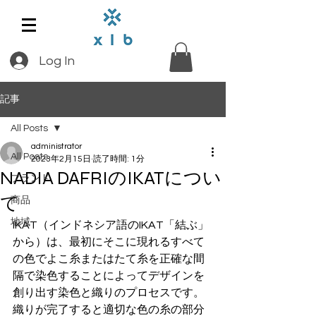
Log In
記事
All Posts
administrator
All Posts
2023年2月15日
読了時間: 1分
NADIA DAFRIのIKATについ
ブランド
て
商品
地域
IKAT（インドネシア語のIKAT「結ぶ」
から）は、最初にそこに現れるすべて
の色でよこ糸またはたて糸を正確な間
隔で染色することによってデザインを
創り出す染色と織りのプロセスです。 
織りが完了すると適切な色の糸の部分