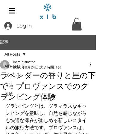
Log In
記事
All Posts
administrator
All Posts
2023年9月24日
読了時間: 1分
ラベンダーの香りと星の下
ブランド
で：プロヴァンスでのグ
商品
地域
ランピング体験
グランピングとは、グラマラスなキャ
ンピングを意味し、自然を感じながら
も快適な滞在が楽しめる新しいスタイ
ルの旅行方法です。プロヴァンスは、