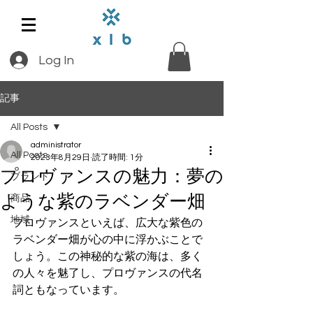
Log In
記事
All Posts
administrator
All Posts
2023年8月29日
読了時間: 1分
プロヴァンスの魅力：夢の
ブランド
ような紫のラベンダー畑
商品
地域
プロヴァンスといえば、広大な紫色の
ラベンダー畑が心の中に浮かぶことで
しょう。この神秘的な紫の海は、多く
の人々を魅了し、プロヴァンスの代名
詞ともなっています。