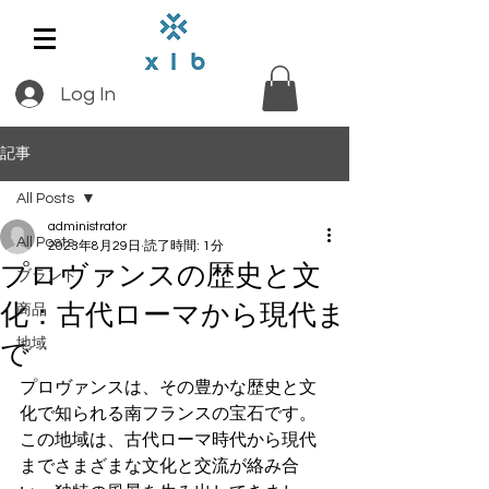
Log In
記事
All Posts
administrator
All Posts
2023年8月29日
読了時間: 1分
プロヴァンスの歴史と文
ブランド
化：古代ローマから現代ま
商品
地域
で
プロヴァンスは、その豊かな歴史と文
化で知られる南フランスの宝石です。
この地域は、古代ローマ時代から現代
までさまざまな文化と交流が絡み合