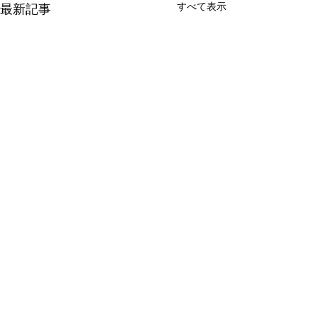
すべて表示
最新記事
ラベンダーの香りと星の
旅行者のための
下で：プロヴァンスでの
ンス：最高の宿
グランピング体験
体験
コメント
グランピングとは、グラマラ
宿泊施設 古い石
スなキャンピングを意味し、
装したB&B：プロ